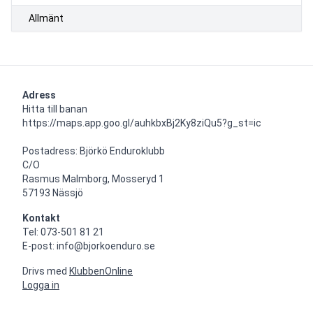
Allmänt
Adress
Hitta till banan 
https://maps.app.goo.gl/auhkbxBj2Ky8ziQu5?g_st=ic

Postadress: Björkö Enduroklubb

C/O

Rasmus Malmborg, Mosseryd 1

57193 Nässjö
Kontakt
Tel: 073-501 81 21

E-post: info@bjorkoenduro.se
Drivs med
KlubbenOnline
Logga in