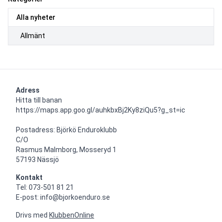
Alla nyheter
Allmänt
Adress
Hitta till banan 
https://maps.app.goo.gl/auhkbxBj2Ky8ziQu5?g_st=ic

Postadress: Björkö Enduroklubb

C/O

Rasmus Malmborg, Mosseryd 1

57193 Nässjö
Kontakt
Tel: 073-501 81 21

E-post: info@bjorkoenduro.se
Drivs med
KlubbenOnline