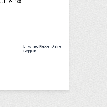
ost
RSS
Drivs med
KlubbenOnline
Logga in