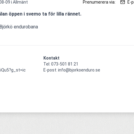
08-09 i
Allmänt
Prenumerera via:
E-p
an öppen i svemo ta för lilla rännet.
Björkö endurobana
Kontakt
Tel: 073-501 81 21

iQu5?g_st=ic

E-post: info@bjorkoenduro.se