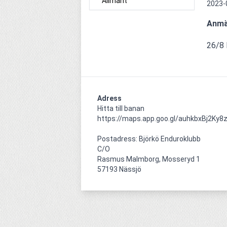
Allmänt
2023-
Anmäl
26/8 
Adress
Hitta till banan 
https://maps.app.goo.gl/auhkbxBj2Ky8z
Postadress: Björkö Enduroklubb

C/O

Rasmus Malmborg, Mosseryd 1

57193 Nässjö